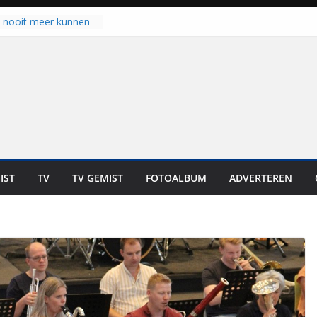
u nooit meer kunnen
gloort er toch weer
aal is nog niet klaar”
ot UNA in eerste
de Eurojackpot KNVB
k Isala Meppel met
nepanelen in gebruik
oscoop in
“Dit is altijd een
weest”
IST
TV
TV GEMIST
FOTOALBUM
ADVERTEREN
 zich op voor
en: internationale
staan voor de deur