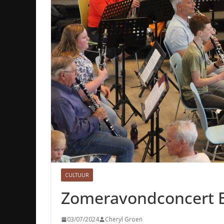
CULTUUR
Zomeravondconcert Eu
03/07/2024
Cheryl Groen