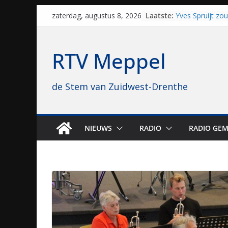
Skip
Laatste:
Yves Spruijt zo
zaterdag, augustus 8, 2026
to
voetballen, nu 
hoop: “Mijn verh
content
VV Staphorst lo
RTV Meppel
kwalificatieron
Beker
Nieuw zonnepar
de Stem van Zuidwest-Drenthe
bijna 1.000 zon
genomen
Luxor neemt bi
Hoogeveen over: 
topbioscoop ge
NIEUWS
RADIO
RADIO GEM
Staphorst maakt
brullende motor
grasbaanraces 