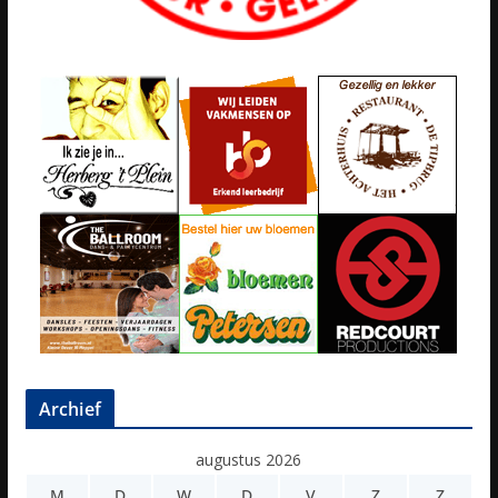
Archief
augustus 2026
M
D
W
D
V
Z
Z