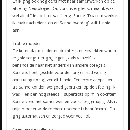
En ik ging ook nog eens met haar samenwerken op de
afdeling Neurologie. Dat vond ik erg leuk, maar ik was
wel altijd “de dochter van”’, zegt Sanne. ‘Daarom werkte
ik vaak nachtdiensten en Sanne overdag’, vult Hinnie
aan.
Trotse moeder
De keren dat moeder en dochter samenwerkten waren
erg plezierig: ‘Het ging eigenlijk als vanzelf. Ik
behandelde haar niet anders dan andere collega’s.
Sanne is heel geschikt voor de zorg en had weinig
aansturing nodig’, vertelt Hinnie. Een echte aanpakker
als Sanne konden we goed gebruiken op de afdeling. Ik
was – en ben nog steeds – supertrots op mijn dochter.’
Sanne vond het samenwerken vooral erg grappig: ‘Als ik
mijn moeder wilde roepen, noemde ik haar “mam”. Dat
ging automatisch en zorgde voor veel lol.’
Geen naaste collega’s