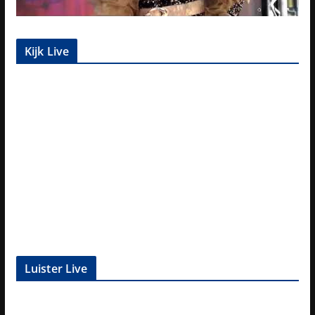
Kijk Live
Luister Live