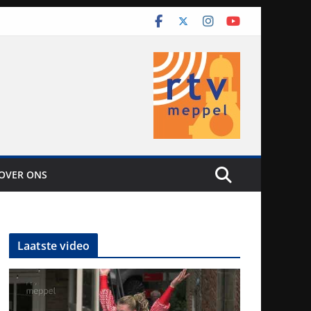
OVER ONS
Laatste video