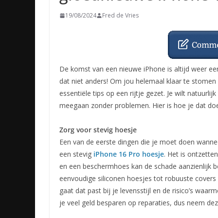
19/08/2024
Fred de Vries
De komst van een nieuwe iPhone is altijd weer 
dat niet anders! Om jou helemaal klaar te stomen
essentiële tips op een rijtje gezet. Je wilt natuur
meegaan zonder problemen. Hier is hoe je dat doe
Zorg voor stevig hoesje
Een van de eerste dingen die je moet doen wanneer
een stevig
iPhone 16 Pro hoesje
. Het is ontzette
en een beschermhoes kan de schade aanzienlijk be
eenvoudige siliconen hoesjes tot robuuste covers d
gaat dat past bij je levensstijl en de risico’s waa
je veel geld besparen op reparaties, dus neem dez