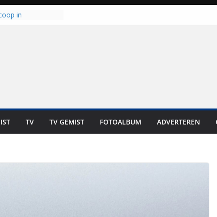
coop in
it is altijd een
est”
ich op voor
: internationale
aan voor de deur
n bewoners genieten
s niet in geld uit te
 zwemlocaties in de
danks warme dagen
lt ‘Japie’ Mokum
IST
TV
TV GEMIST
FOTOALBUM
ADVERTEREN
toomt hij z’n
aar: “Ze moeten het
n overnemen”