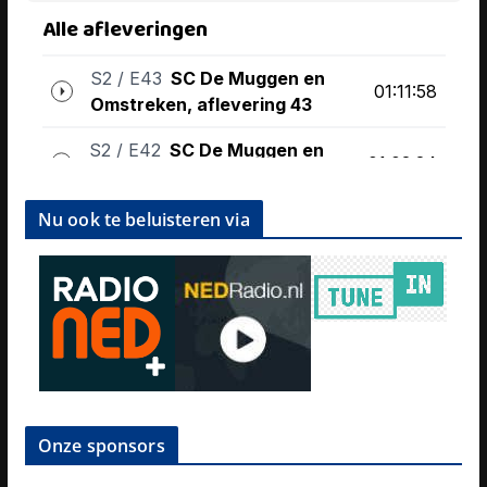
Nu ook te beluisteren via
Onze sponsors