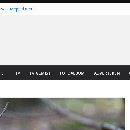
Isala Meppel met
panelen in gebruik
coop in
it is altijd een
est”
ich op voor
: internationale
aan voor de deur
n bewoners genieten
s niet in geld uit te
IST
TV
TV GEMIST
FOTOALBUM
ADVERTEREN
 zwemlocaties in de
danks warme dagen