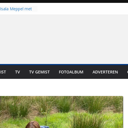
Isala Meppel met
panelen in gebruik
coop in
it is altijd een
est”
ich op voor
: internationale
aan voor de deur
n bewoners genieten
s niet in geld uit te
IST
TV
TV GEMIST
FOTOALBUM
ADVERTEREN
 zwemlocaties in de
danks warme dagen