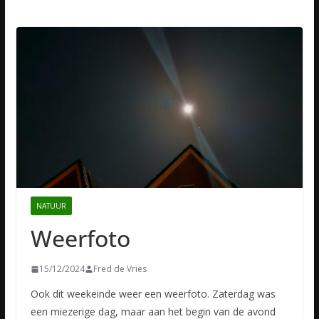
NATUUR
Weerfoto
15/12/2024
Fred de Vries
Ook dit weekeinde weer een weerfoto. Zaterdag was
een miezerige dag, maar aan het begin van de avond