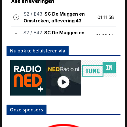
Nu ook te beluisteren via
Onze sponsors