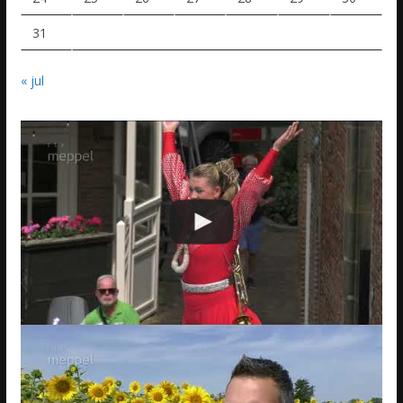
31
« jul