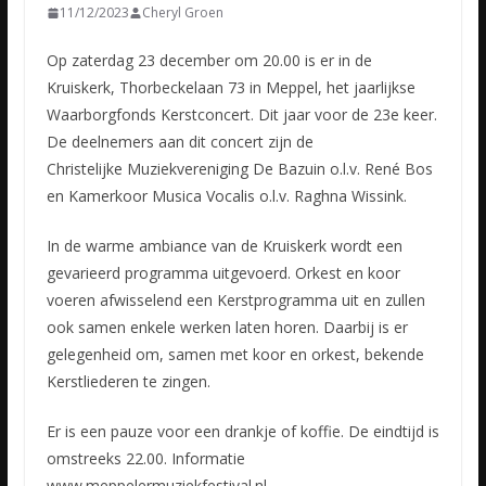
11/12/2023
Cheryl Groen
Op zaterdag 23 december om 20.00 is er in de
Kruiskerk, Thorbeckelaan 73 in Meppel, het jaarlijkse
Waarborgfonds Kerstconcert. Dit jaar voor de 23e keer.
De deelnemers aan dit concert zijn de
Christelijke
Muziekvereniging De Bazuin o.l.v. René Bos
en Kamerkoor Musica Vocalis o.l.v. Raghna Wissink.
In de warme ambiance van de Kruiskerk wordt een
gevarieerd programma uitgevoerd. Orkest en koor
voeren afwisselend een Kerstprogramma uit en zullen
ook samen enkele werken laten horen. Daarbij is er
gelegenheid om, samen met koor en orkest, bekende
Kerstliederen te zingen.
Er is een pauze voor een drankje of koffie. De eindtijd is
omstreeks 22.00. Informatie
www.meppelermuziekfestival.nl