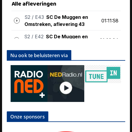
Nu ook te beluisteren via
Onze sponsors