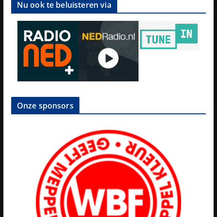
Nu ook te beluisteren via
Onze sponsors