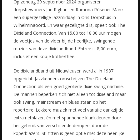
Op zondag 29 september 2024 organiseren
dorpsbewoners Jan Righart en Ramona Rösener Manz
een supergezellige jazzmiddag in Ons Dorpshuis in
Wilhelminaoord. En waar gezelligheid is, speelt ook The
Dixieland Connection. Van 15.00 tot 18.00 uur mogen
de voetjes van de vloer bij de heerlijke, swingende
muziek van deze dixielandband. Entree is 8,00 euro,
inclusief een kopje koffie/thee.
De dixielandband uit Nieuwleusen werd al in 1987
opgericht. Jazzkenners omschrijven The Dixieland
Connection als een goed geoliede dixie-swingmachine.
De mannen beperken zich niet alleen tot dixieland maar
ook swing, mainstream en blues staan op het
repertoire. Lekkere muziek met veel variatie dankzij de
extra rietblazer, én met spannende klankkleuren door
het gebruik van verschillende dempers door de
koperblazers. Stilzitten is geen optie met deze heerlijke