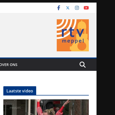
OVER ONS
Laatste video