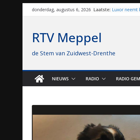
Skip
Laatste:
Luxor neemt 
donderdag, augustus 6, 2026
to
Hoogeveen over
topbioscoop 
content
Staphorst maa
RTV Meppel
brullende mot
grasbaanrace
Vrijwilligers 
de Stem van Zuidwest-Drenthe
van vissport: “
drukken”
Waterkwalitei
regio is goe
Al dertig jaar
NIEUWS
RADIO
RADIO GEM
naar Meppel, 
opvolgers vas
geruisloos k