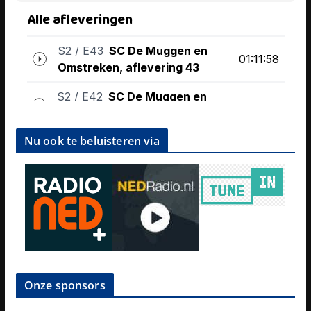
Nu ook te beluisteren via
Onze sponsors