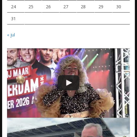
24
25
26
27
28
29
30
31
« jul