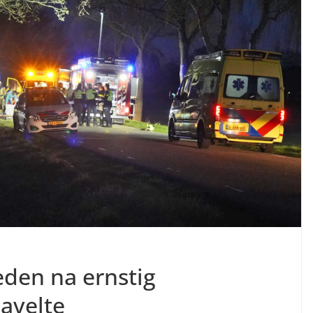
den na ernstig
avelte