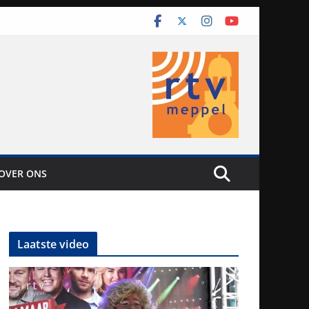
OVER ONS
Laatste video