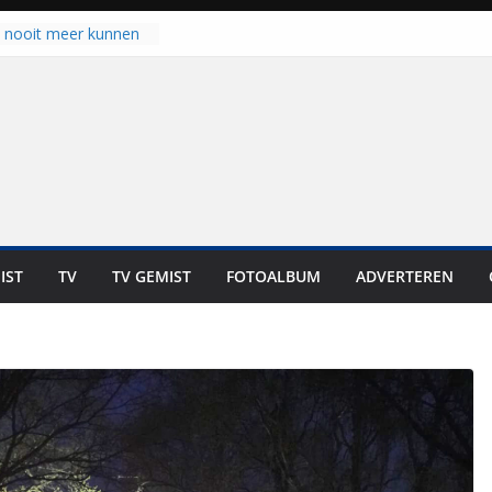
u nooit meer kunnen
gloort er toch weer
aal is nog niet klaar”
ot UNA in eerste
de Eurojackpot KNVB
k Isala Meppel met
nepanelen in gebruik
oscoop in
“Dit is altijd een
weest”
IST
TV
TV GEMIST
FOTOALBUM
ADVERTEREN
 zich op voor
en: internationale
staan voor de deur