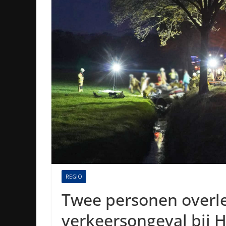
REGIO
Twee personen overle
verkeersongeval bij H