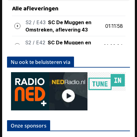
Nu ook te beluisteren via
Onze sponsors