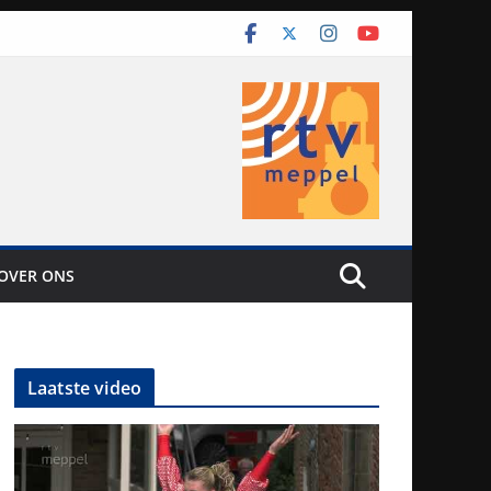
OVER ONS
Laatste video