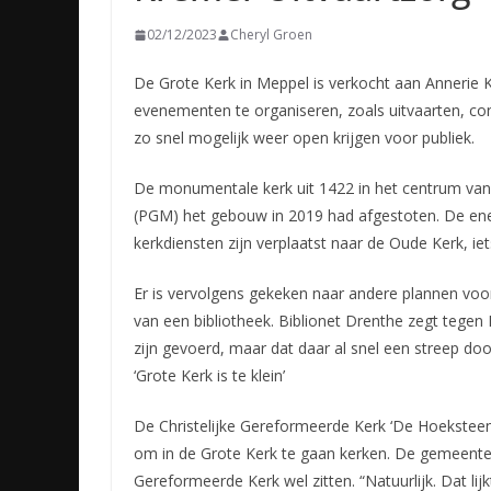
02/12/2023
Cheryl Groen
De Grote Kerk in Meppel is verkocht aan Annerie K
evenementen te organiseren, zoals uitvaarten, co
zo snel mogelijk weer open krijgen voor publiek.
De monumentale kerk uit 1422 in het centrum va
(PGM) het gebouw in 2019 had afgestoten. De en
kerkdiensten zijn verplaatst naar de Oude Kerk, ie
Er is vervolgens gekeken naar andere plannen voor
van een bibliotheek. Biblionet Drenthe zegt tegen
zijn gevoerd, maar dat daar al snel een streep doo
‘Grote Kerk is te klein’
De Christelijke Gereformeerde Kerk ‘De Hoekstee
om in de Grote Kerk te gaan kerken. De gemeente
Gereformeerde Kerk wel zitten. “Natuurlijk. Dat lij