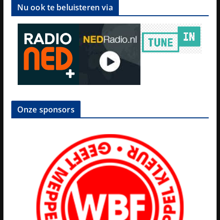
Nu ook te beluisteren via
Onze sponsors