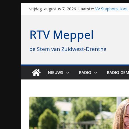
Vrijwilligers late
Skip
Laatste:
vrijdag, augustus 7, 2026
van vissport: “Dat i
to
drukken”
VV Staphorst loot
content
kwalificatieronde
RTV Meppel
Beker
Nieuw zonnepark 
bijna 1.000 zonne
de Stem van Zuidwest-Drenthe
genomen
Luxor neemt bios
Hoogeveen over: “D
topbioscoop gewe
NIEUWS
RADIO
RADIO GEM
Staphorst maakt z
brullende motoren
grasbaanraces st