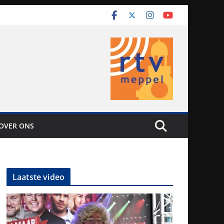
OVER ONS
Laatste video