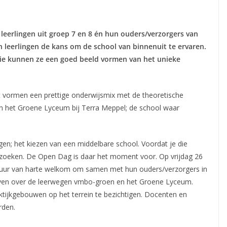
 leerlingen uit groep 7 en 8 én hun ouders/verzorgers van
n leerlingen de kans om de school van binnenuit te ervaren.
atie kunnen ze een goed beeld vormen van het unieke
t vormen een prettige onderwijsmix met de theoretische
n het Groene Lyceum bij Terra Meppel; de school waar
gen; het kiezen van een middelbare school. Voordat je die
bezoeken. De Open Dag is daar het moment voor. Op vrijdag 26
.00 uur van harte welkom om samen met hun ouders/verzorgers in
even over de leerwegen vmbo-groen en het Groene Lyceum.
ktijkgebouwen op het terrein te bezichtigen. Docenten en
orden.