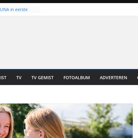
n bewoners genieten
s niet in geld uit te
 UNA in eerste
 Eurojackpot KNVB
Isala Meppel met
panelen in gebruik
coop in
it is altijd een
est”
IST
TV
TV GEMIST
FOTOALBUM
ADVERTEREN
ich op voor
: internationale
aan voor de deur