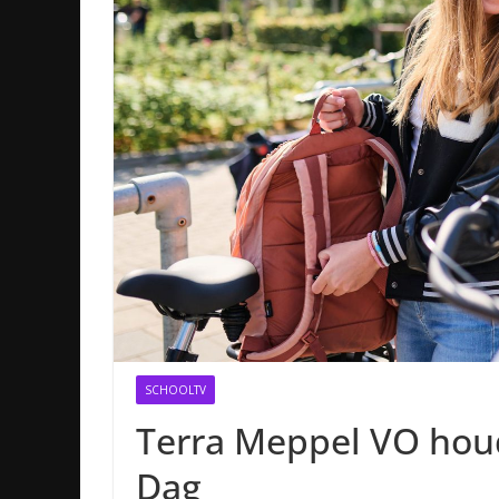
SCHOOLTV
Terra Meppel VO houd
Dag