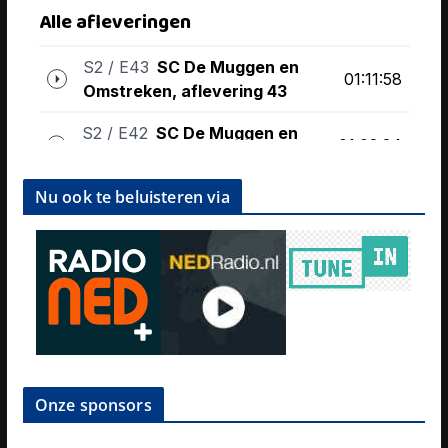
Nu ook te beluisteren via
Onze sponsors