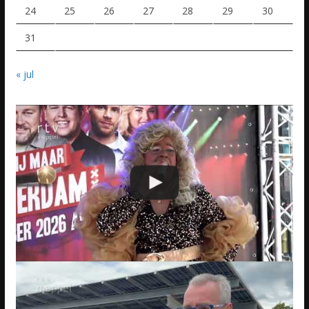
24
25
26
27
28
29
30
31
« jul