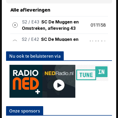
Nu ook te beluisteren via
Onze sponsors