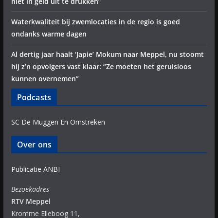
niet in geld uit te drukken”
Waterkwaliteit bij zwemlocaties in de regio is goed
ondanks warme dagen
Al dertig jaar haalt ‘Japie’ Mokum naar Meppel, nu stoomt
hij z’n opvolgers vast klaar: “Ze moeten het geruisloos
kunnen overnemen”
Podcasts
SC De Muggen En Omstreken
Over ons
Publicatie ANBI
Bezoekadres
RTV Meppel
Kromme Elleboog 11,