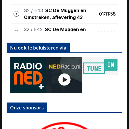
Nu ook te beluisteren via
Onze sponsors