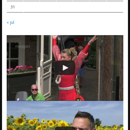
31
« jul