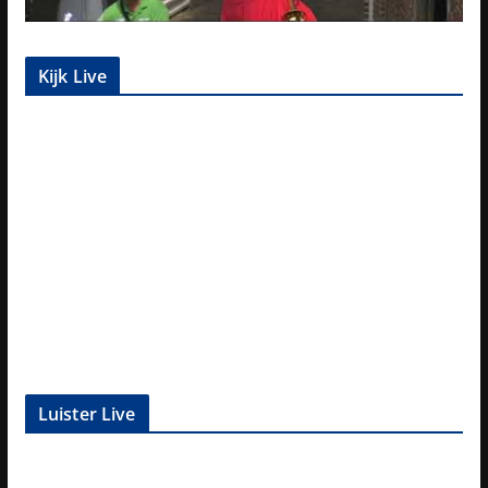
Kijk Live
Luister Live