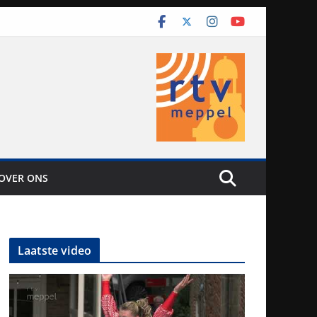
OVER ONS
Laatste video