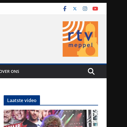
OVER ONS
Laatste video