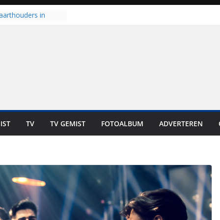
aarthouders in
orst gaan naar PEC
 nooit meer kunnen
oort er toch weer
l is nog niet klaar”
t UNA in eerste
e Eurojackpot KNVB
 Isala Meppel met
epanelen in gebruik
IST
TV
TV GEMIST
FOTOALBUM
ADVERTEREN
scoop in
Dit is altijd een
eest”