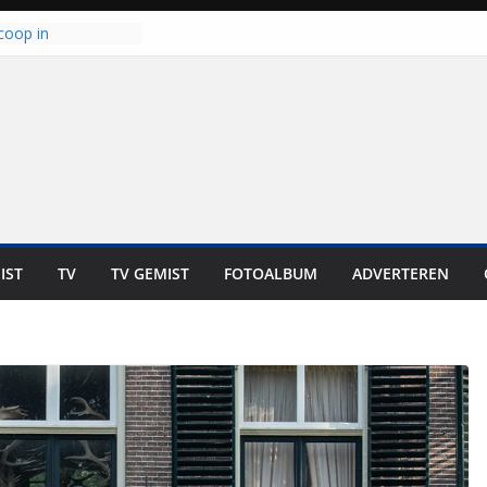
coop in
it is altijd een
est”
ich op voor
: internationale
aan voor de deur
n bewoners genieten
s niet in geld uit te
 zwemlocaties in de
danks warme dagen
lt ‘Japie’ Mokum
IST
TV
TV GEMIST
FOTOALBUM
ADVERTEREN
toomt hij z’n
aar: “Ze moeten het
n overnemen”