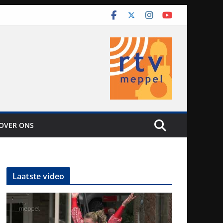
OVER ONS
Laatste video