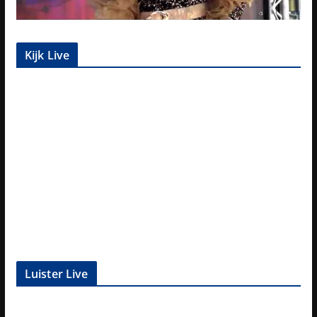
Kijk Live
Luister Live