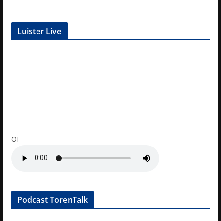
Luister Live
OF
Podcast TorenTalk