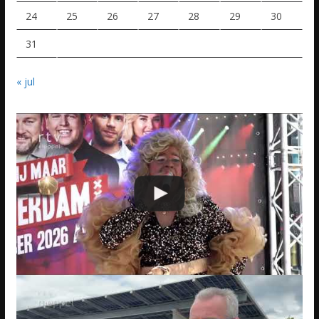
24
25
26
27
28
29
30
31
« jul