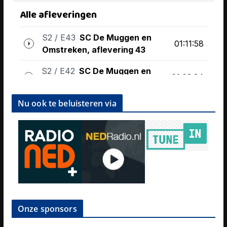
Nu ook te beluisteren via
Onze sponsors