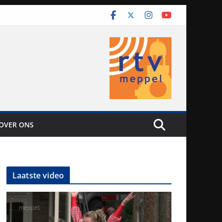
OVER ONS
Laatste video