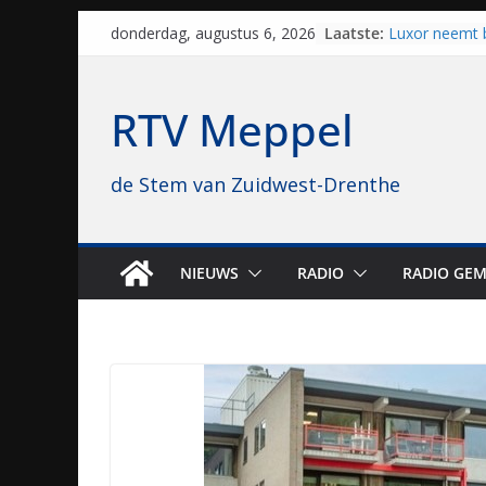
Skip
Laatste:
Luxor neemt 
donderdag, augustus 6, 2026
to
Hoogeveen over
topbioscoop 
content
Staphorst maa
RTV Meppel
brullende mot
grasbaanrace
Vrijwilligers 
de Stem van Zuidwest-Drenthe
van vissport: “
drukken”
Waterkwalitei
regio is goe
Al dertig jaar
NIEUWS
RADIO
RADIO GEM
naar Meppel, 
opvolgers vas
geruisloos k