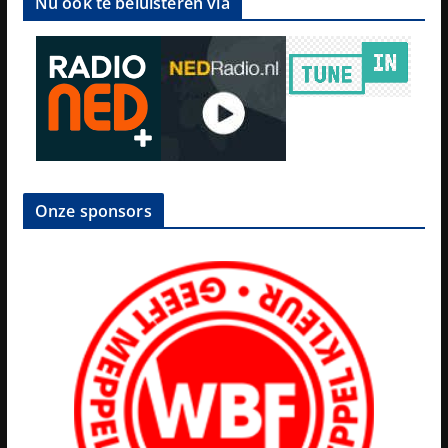
Nu ook te beluisteren via
Onze sponsors