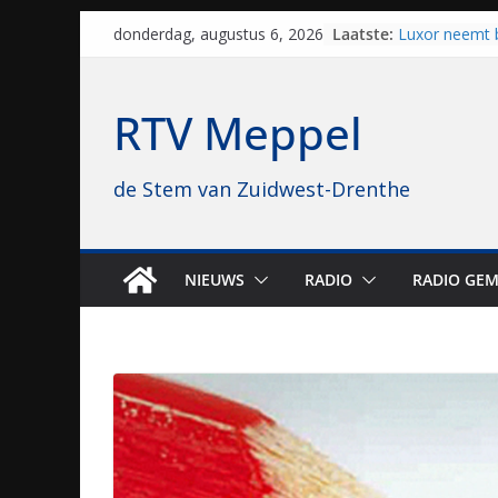
Skip
Laatste:
Luxor neemt 
donderdag, augustus 6, 2026
to
Hoogeveen over
topbioscoop 
content
Staphorst maa
RTV Meppel
brullende mot
grasbaanrace
Vrijwilligers 
de Stem van Zuidwest-Drenthe
van vissport: “
drukken”
Waterkwalitei
regio is goe
Al dertig jaar
NIEUWS
RADIO
RADIO GEM
naar Meppel, 
opvolgers vas
geruisloos k