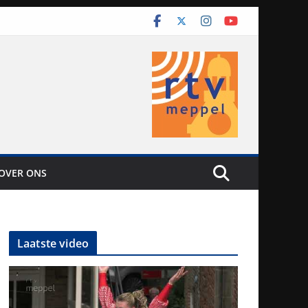
OVER ONS
Laatste video