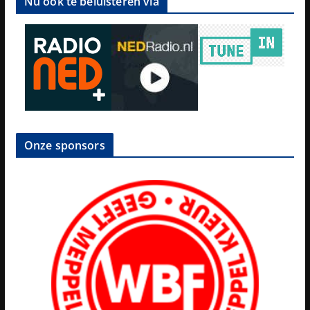
Nu ook te beluisteren via
Onze sponsors