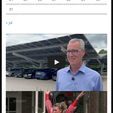
31
« jul