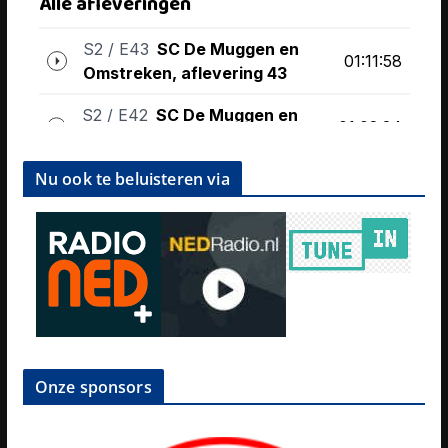
Nu ook te beluisteren via
Onze sponsors