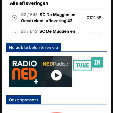
Nu ook te beluisteren via
Onze sponsors