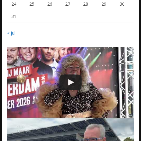
24
25
26
27
28
29
30
31
« jul