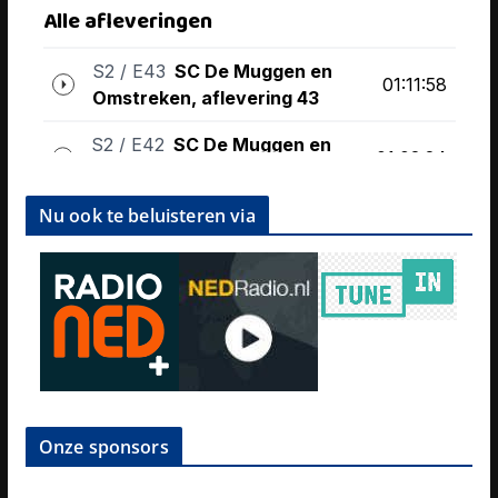
Nu ook te beluisteren via
Onze sponsors