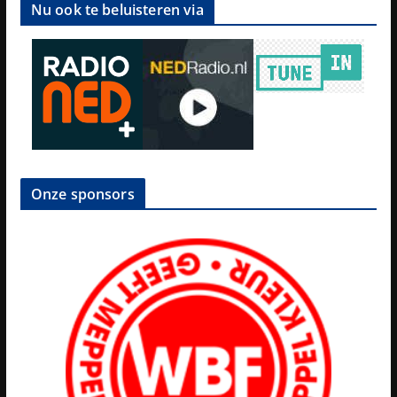
Nu ook te beluisteren via
Onze sponsors