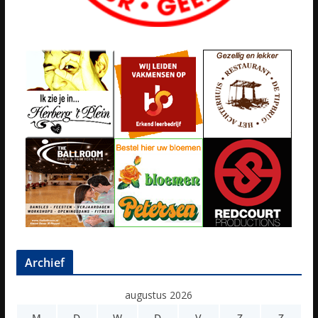
Archief
augustus 2026
M
D
W
D
V
Z
Z