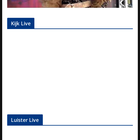
Kijk Live
Luister Live