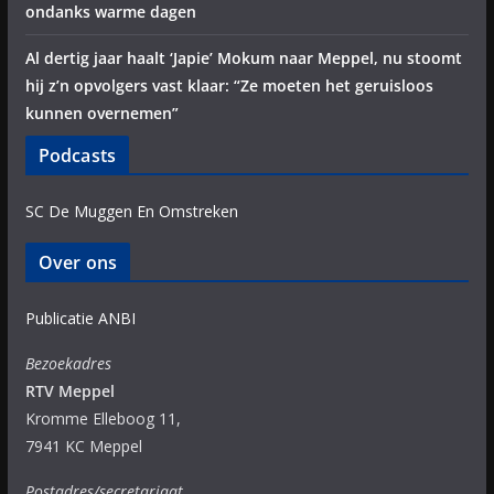
ondanks warme dagen
Al dertig jaar haalt ‘Japie’ Mokum naar Meppel, nu stoomt
hij z’n opvolgers vast klaar: “Ze moeten het geruisloos
kunnen overnemen”
Podcasts
SC De Muggen En Omstreken
Over ons
Publicatie ANBI
Bezoekadres
RTV Meppel
Kromme Elleboog 11,
7941 KC Meppel
Postadres/secretariaat