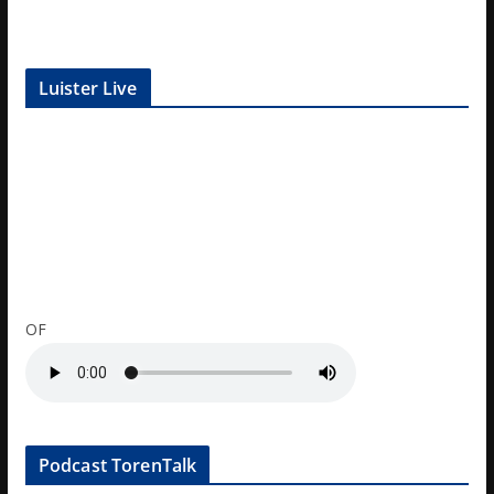
Luister Live
OF
Podcast TorenTalk