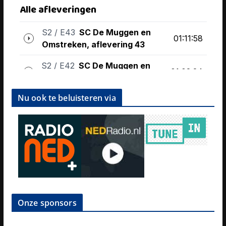
Nu ook te beluisteren via
Onze sponsors