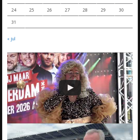
24
25
26
27
28
29
30
31
« jul