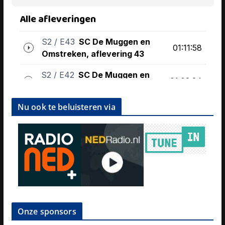
Nu ook te beluisteren via
Onze sponsors