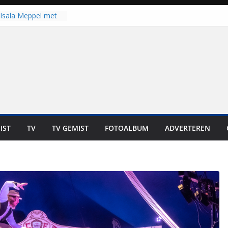
Isala Meppel met
panelen in gebruik
coop in
it is altijd een
est”
ich op voor
: internationale
aan voor de deur
n bewoners genieten
s niet in geld uit te
IST
TV
TV GEMIST
FOTOALBUM
ADVERTEREN
 zwemlocaties in de
danks warme dagen