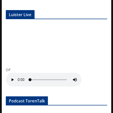
Luister Live
OF
Podcast TorenTalk