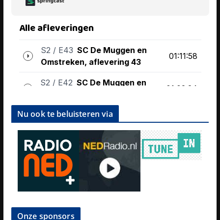
Nu ook te beluisteren via
Onze sponsors