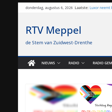
Skip
Laatste:
Luxor neemt 
donderdag, augustus 6, 2026
to
Hoogeveen over
topbioscoop 
content
Staphorst maa
RTV Meppel
brullende mot
grasbaanrace
Vrijwilligers 
de Stem van Zuidwest-Drenthe
van vissport: “
drukken”
Waterkwalitei
regio is goe
Al dertig jaar
NIEUWS
RADIO
RADIO GEM
naar Meppel, 
opvolgers vas
geruisloos k