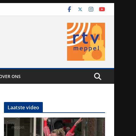
OVER ONS
Laatste video