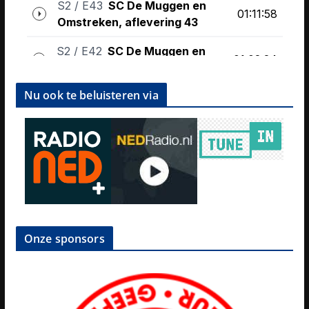
Nu ook te beluisteren via
Onze sponsors