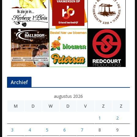
Archief
augustus 2026
M
D
W
D
V
Z
Z
1
2
3
4
5
6
7
8
9