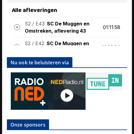
Nu ook te beluisteren via
Onze sponsors