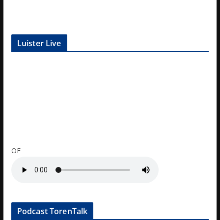
Luister Live
OF
Podcast TorenTalk